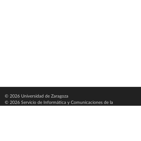
© 2026 Universidad de Zaragoza
© 2026 Servicio de Informática y Comunicaciones de la
Universidad de Zaragoza (
SICUZ
)
Universidad de Zaragoza
C/ Pedro Cerbuna, 12
ES-50009 Zaragoza
España / Spain
Tel: +34 976761000