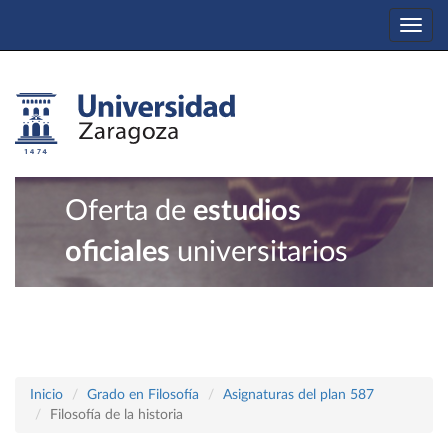
Togg
navi
Oferta de
estudios
oficiales
universitarios
Inicio
Grado en Filosofía
Asignaturas del plan 587
Filosofía de la historia