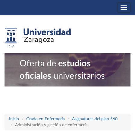
Togg
navi
Oferta de
estudios
oficiales
universitarios
Inicio
Grado en Enfermería
Asignaturas del plan 560
Administración y gestión de enfermería