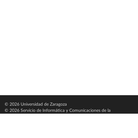
© 2026 Universidad de Zaragoza
© 2026 Servicio de Informática y Comunicaciones de la
Universidad de Zaragoza (
SICUZ
)
Universidad de Zaragoza
C/ Pedro Cerbuna, 12
ES-50009 Zaragoza