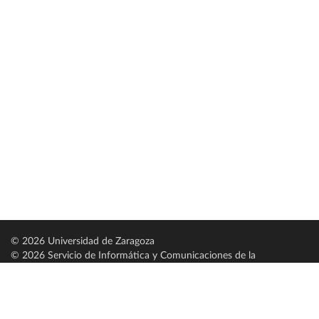
© 2026 Universidad de Zaragoza
© 2026 Servicio de Informática y Comunicaciones de la
Universidad de Zaragoza (
SICUZ
)
Universidad de Zaragoza
C/ Pedro Cerbuna, 12
ES-50009 Zaragoza