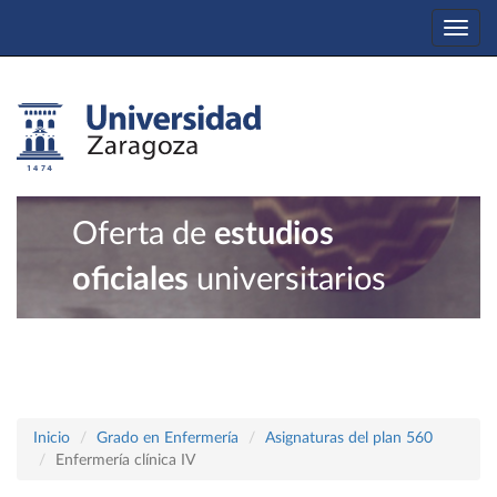
Togg
navi
Oferta de
estudios
oficiales
universitarios
Inicio
Grado en Enfermería
Asignaturas del plan 560
Enfermería clínica IV