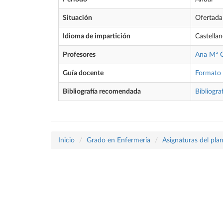
Situación
Ofertada
Idioma de impartición
Castella
Profesores
Ana Mª C
Guía docente
Formato
Bibliografía recomendada
Bibliogra
Inicio
Grado en Enfermería
Asignaturas del pla