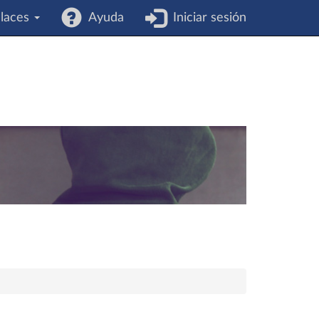
laces
Ayuda
Iniciar sesión