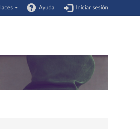
laces
Ayuda
Iniciar sesión