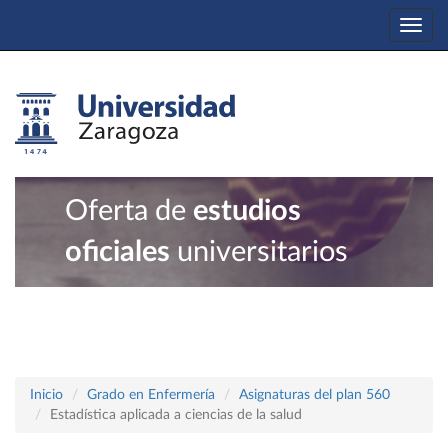
Togg
navi
Oferta de
estudios
oficiales
universitarios
Inicio
Grado en Enfermería
Asignaturas del plan 560
Estadística aplicada a ciencias de la salud