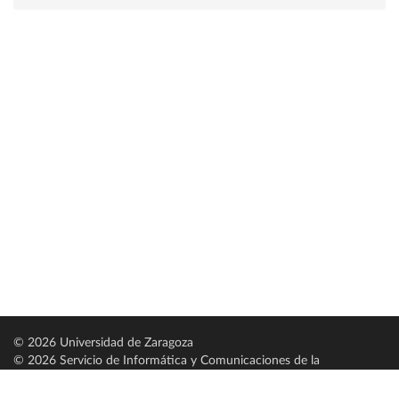
© 2026 Universidad de Zaragoza
© 2026 Servicio de Informática y Comunicaciones de la
Universidad de Zaragoza (
SICUZ
)
Universidad de Zaragoza