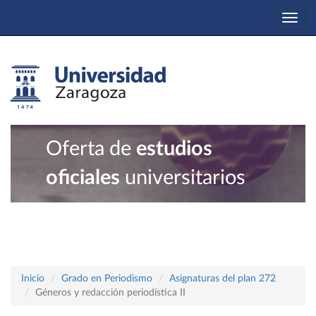
Togg
navi
Oferta de
estudios
oficiales
universitarios
Inicio
Grado en Periodismo
Asignaturas del plan 272
Géneros y redacción periodística II