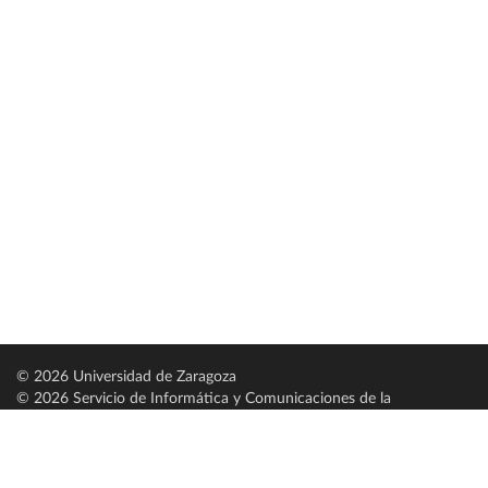
© 2026 Universidad de Zaragoza
© 2026 Servicio de Informática y Comunicaciones de la
Universidad de Zaragoza (
SICUZ
)
Universidad de Zaragoza
C/ Pedro Cerbuna, 12
ES-50009 Zaragoza