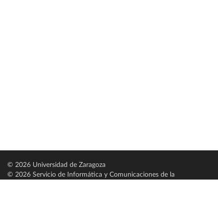
© 2026 Universidad de Zaragoza
© 2026 Servicio de Informática y Comunicaciones de la
Universidad de Zaragoza (
SICUZ
)
Universidad de Zaragoza
C/ Pedro Cerbuna, 12
ES-50009 Zaragoza