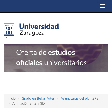
Togg
navi
Oferta de
estudios
oficiales
universitarios
Inicio
Grado en Bellas Artes
Asignaturas del plan 278
Animación en 2 y 3D