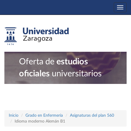
Togg
navi
Oferta de
estudios
oficiales
universitarios
Inicio
Grado en Enfermería
Asignaturas del plan 560
Idioma moderno Alemán B1