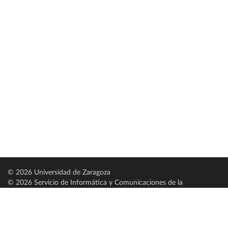
© 2026 Universidad de Zaragoza
© 2026 Servicio de Informática y Comunicaciones de la
Universidad de Zaragoza (
SICUZ
)
Universidad de Zaragoza
C/ Pedro Cerbuna, 12
ES-50009 Zaragoza