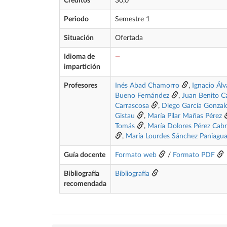
Créditos
30,0
Periodo
Semestre 1
Situación
Ofertada
Idioma de
—
impartición
Profesores
Inés Abad Chamorro
,
Ignacio Álv
Bueno Fernández
,
Juan Benito C
Carrascosa
,
Diego García Gonzal
Gistau
,
María Pilar Mañas Pérez
Tomás
,
María Dolores Pérez Cabr
,
María Lourdes Sánchez Paniagu
Guía docente
Formato web
/
Formato PDF
Bibliografía
Bibliografía
recomendada