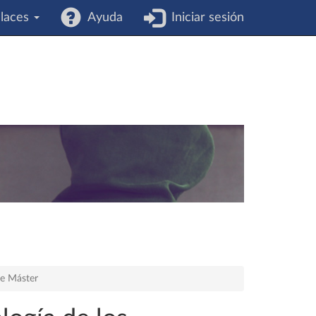
laces
Ayuda
Iniciar sesión
de Máster