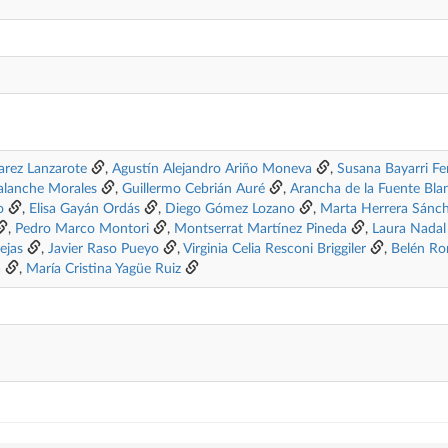
arez Lanzarote
,
Agustín Alejandro Ariño Moneva
,
Susana Bayarri F
alanche Morales
,
Guillermo Cebrián Auré
,
Arancha de la Fuente Bla
o
,
Elisa Gayán Ordás
,
Diego Gómez Lozano
,
Marta Herrera Sánc
,
Pedro Marco Montori
,
Montserrat Martínez Pineda
,
Laura Nadal
ejas
,
Javier Raso Pueyo
,
Virginia Celia Resconi Briggiler
,
Belén Ro
a
,
María Cristina Yagüe Ruiz