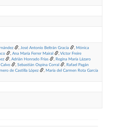
ernández
,
José Antonio Beltrán Gracia
,
Mónica
nco
,
Ana María Ferrer Mairal
,
Víctor Freire
hez
,
Adrián Honrado Frías
,
Regina María Lázaro
 Calvo
,
Sebastián Ospina Corral
,
Rafael Pagán
mero de Castilla López
,
María del Carmen Rota García