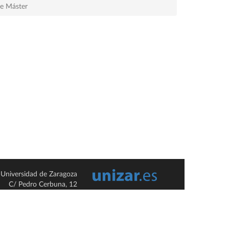
de Máster
Universidad de Zaragoza
C/ Pedro Cerbuna, 12
ES-50009 Zaragoza
España / Spain
Tel: +34 976761000
ciu@unizar.es