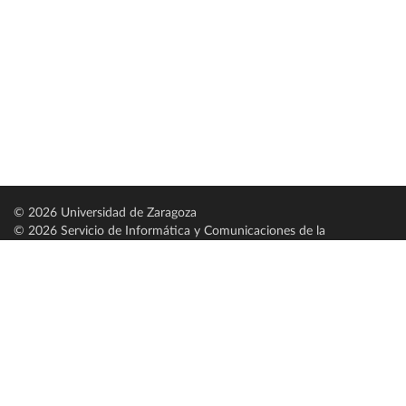
© 2026 Universidad de Zaragoza
© 2026 Servicio de Informática y Comunicaciones de la
Universidad de Zaragoza (
SICUZ
)
Universidad de Zaragoza
C/ Pedro Cerbuna, 12
ES-50009 Zaragoza
España / Spain
Tel: +34 976761000
ciu@unizar.es
Q-5018001-G