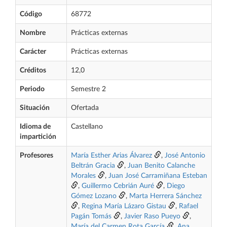
Código
68772
Nombre
Prácticas externas
Carácter
Prácticas externas
Créditos
12,0
Periodo
Semestre 2
Situación
Ofertada
Idioma de
Castellano
impartición
Profesores
María Esther Arias Álvarez
,
José Antonio
Beltrán Gracia
,
Juan Benito Calanche
Morales
,
Juan José Carramiñana Esteban
,
Guillermo Cebrián Auré
,
Diego
Gómez Lozano
,
Marta Herrera Sánchez
,
Regina María Lázaro Gistau
,
Rafael
Pagán Tomás
,
Javier Raso Pueyo
,
María del Carmen Rota García
,
Ana