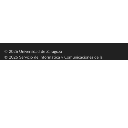
© 2026 Universidad de Zaragoza
© 2026 Servicio de Informática y Comunicaciones de la
Universidad de Zaragoza (
SICUZ
)
Universidad de Zaragoza
C/ Pedro Cerbuna, 12
ES-50009 Zaragoza
España / Spain
Tel: +34 976761000
ciu@unizar.es
Q-5018001-G
Servido por nodo: estudios