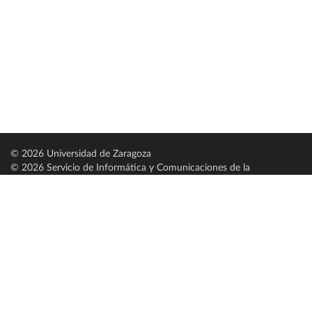
© 2026 Universidad de Zaragoza
© 2026 Servicio de Informática y Comunicaciones de la
Universidad de Zaragoza (
SICUZ
)
Universidad de Zaragoza
C/ Pedro Cerbuna, 12
ES-50009 Zaragoza
España / Spain
Tel: +34 976761000
ciu@unizar.es
Q-5018001-G