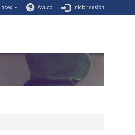
laces
Ayuda
Iniciar sesión