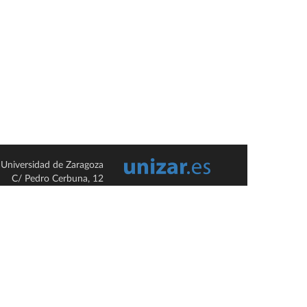
Universidad de Zaragoza
C/ Pedro Cerbuna, 12
ES-50009 Zaragoza
España / Spain
Tel: +34 976761000
ciu@unizar.es
Q-5018001-G