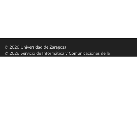
© 2026 Universidad de Zaragoza
© 2026 Servicio de Informática y Comunicaciones de la
Universidad de Zaragoza (
SICUZ
)
Universidad de Zaragoza
C/ Pedro Cerbuna, 12
ES-50009 Zaragoza
España / Spain
Tel: +34 976761000
ciu@unizar.es
Q-5018001-G
Servido por nodo: estudios