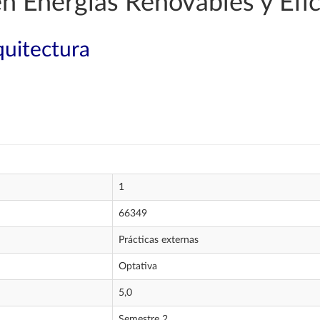
en Energías Renovables y Efic
quitectura
1
66349
Prácticas externas
Optativa
5,0
Semestre 2