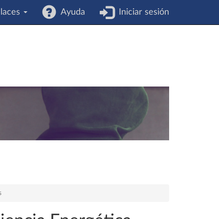
laces
Ayuda
Iniciar sesión
s