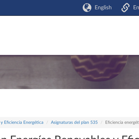
English
En
y Eficiencia Energética
Asignaturas del plan 535
Eficiencia energét