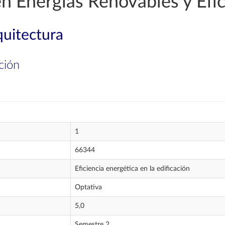
en Energías Renovables y Efic
quitectura
ción
1
66344
Eficiencia energética en la edificación
Optativa
5,0
Semestre 2