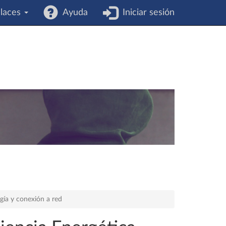
laces
Ayuda
Iniciar sesión
rgía y conexión a red