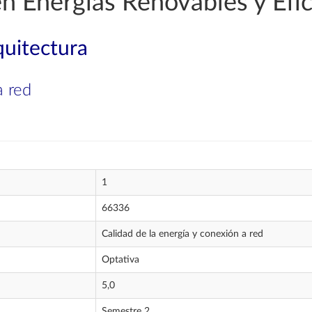
en Energías Renovables y Efic
quitectura
a red
1
66336
Calidad de la energía y conexión a red
Optativa
5,0
Semestre 2