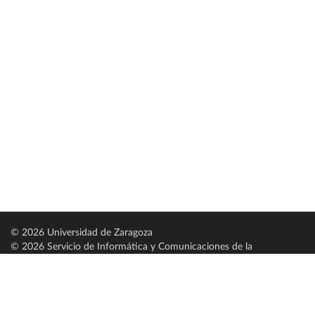
© 2026 Universidad de Zaragoza
© 2026 Servicio de Informática y Comunicaciones de la
Universidad de Zaragoza (
SICUZ
)
Universidad de Zaragoza
C/ Pedro Cerbuna, 12
ES-50009 Zaragoza