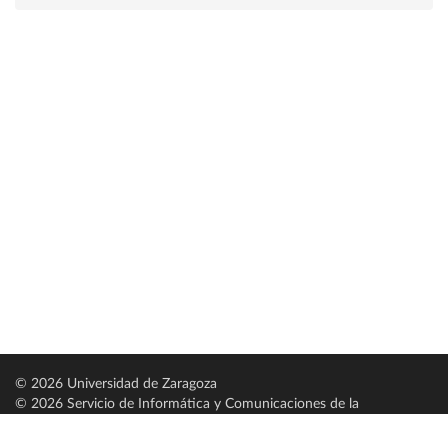
© 2026 Universidad de Zaragoza
© 2026 Servicio de Informática y Comunicaciones de la
Universidad de Zaragoza (
SICUZ
)
Universidad de Zaragoza