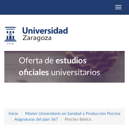
Togg
navi
Oferta de
estudios
oficiales
universitarios
Inicio
Máster Universitario en Sanidad y Producción Porcina
Asignaturas del plan 567
Porcino ibérico