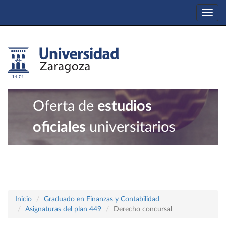
Togg
navi
Oferta de
estudios
oficiales
universitarios
Inicio
Graduado en Finanzas y Contabilidad
Asignaturas del plan 449
Derecho concursal