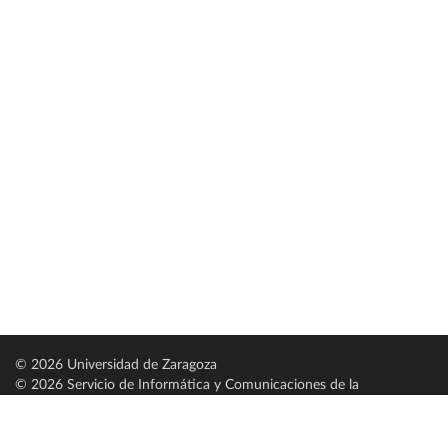
© 2026 Universidad de Zaragoza
© 2026 Servicio de Informática y Comunicaciones de la
Universidad de Zaragoza (
SICUZ
)
Universidad de Zaragoza
C/ Pedro Cerbuna, 12