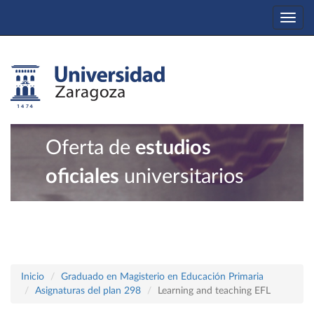
Togg
navi
Oferta de
estudios
oficiales
universitarios
Inicio
Graduado en Magisterio en Educación Primaria
Asignaturas del plan 298
Learning and teaching EFL