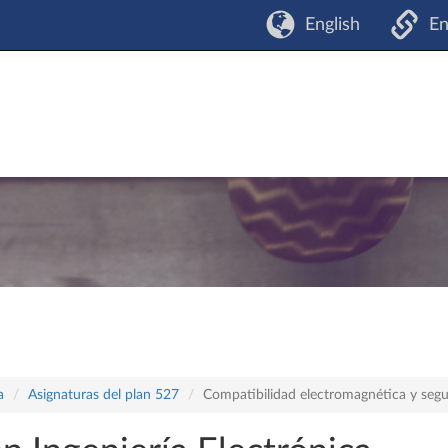
English
En
a
Asignaturas del plan 527
Compatibilidad electromagnética y segur