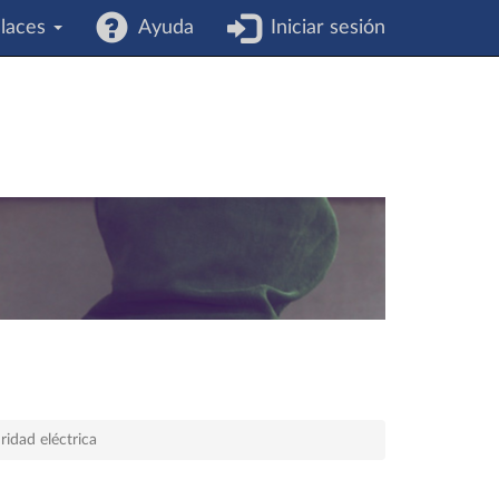
laces
Ayuda
Iniciar sesión
idad eléctrica