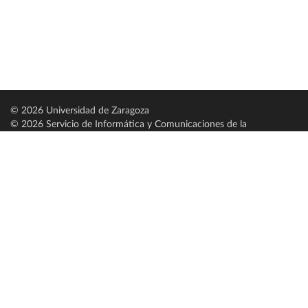
© 2026 Universidad de Zaragoza
© 2026 Servicio de Informática y Comunicaciones de la
Universidad de Zaragoza (
SICUZ
)
Universidad de Zaragoza
C/ Pedro Cerbuna, 12
ES-50009 Zaragoza
España / Spain
Tel: +34 976761000
ciu@unizar.es
Q-5018001-G
Servido por nodo: estudios