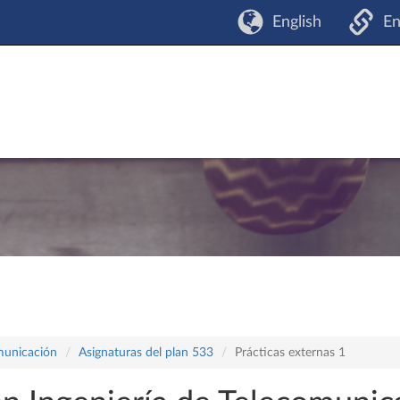
English
En
omunicación
Asignaturas del plan 533
Prácticas externas 1