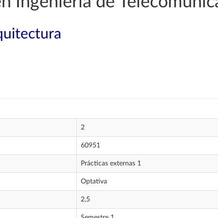
en Ingeniería de Telecomunic
quitectura
2
60951
Prácticas externas 1
Optativa
2,5
Semestre 1