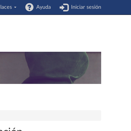
laces
Ayuda
Iniciar sesión