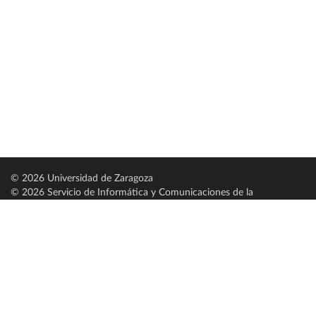
© 2026 Universidad de Zaragoza
© 2026 Servicio de Informática y Comunicaciones de la
Universidad de Zaragoza (
SICUZ
)
Universidad de Zaragoza
C/ Pedro Cerbuna, 12
ES-50009 Zaragoza
España / Spain
Tel: +34 976761000
ciu@unizar.es
Q-5018001-G