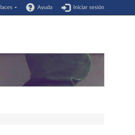
laces
Ayuda
Iniciar sesión