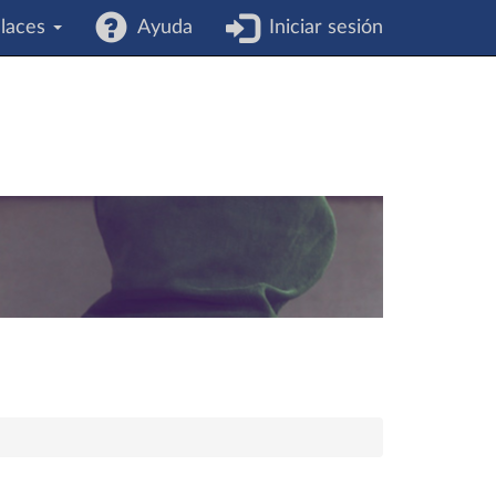
laces
Ayuda
Iniciar sesión