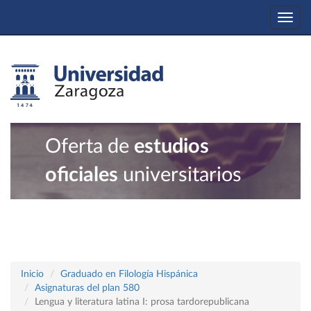
Togg
navi
Oferta de
estudios
oficiales
universitarios
Inicio
Graduado en Filología Hispánica
Asignaturas del plan 580
Lengua y literatura latina I: prosa tardorepublicana