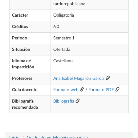
tardorepublicana
Carácter
Obligatoria
Créditos
6,0
Periodo
Semestre 1
Situación
Ofertada
Idioma de
Castellano
impartición
Profesores
Ana Isabel Magallón García
Guía docente
Formato web
/
Formato PDF
Bibliografía
Bibliografía
recomendada
Inicio
Graduado en Filología Hispánica