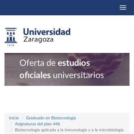
Togg
navi
Oferta de
estudios
oficiales
universitarios
Inicio
Graduado en Biotecnología
Asignaturas del plan 446
Biotecnología aplicada a la inmunología y a la microbiología