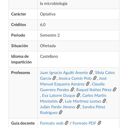
la microbiología
Carácter
Optativa
Créditos
6,0
Periodo
Semestre 2
Situación
Ofertada
Idioma de
Castellano
impartición
Profesores
Juan Ignacio Aguiló Anento
,
Silvia Calvo
García
,
Jessica Comín Polo
,
José
Manuel Ezquerra Aznárez
,
Claudia
Guerrero Perales
,
Raquel Ibáñez Pérez
,
Eva Latorre Duque
,
Carlos Martín
Montañés
,
Luis Martínez Lostao
,
Julián Pardo Jimeno
,
Sandra Pérez
Rodríguez
Guía docente
Formato web
/
Formato PDF