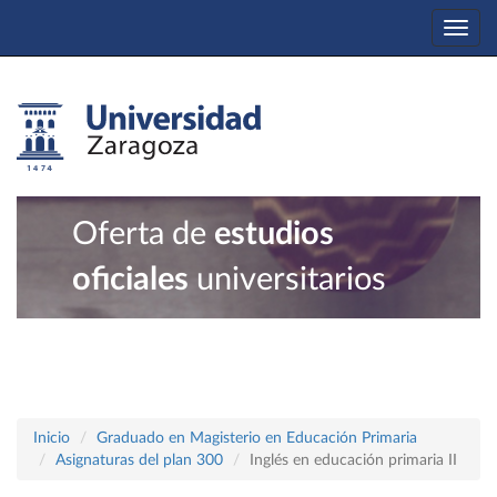
Togg
navi
Oferta de
estudios
oficiales
universitarios
Inicio
Graduado en Magisterio en Educación Primaria
Asignaturas del plan 300
Inglés en educación primaria II