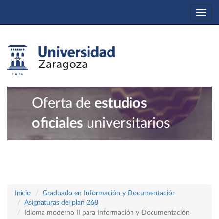
Togg
navi
Oferta de
estudios
oficiales
universitarios
Inicio
Graduado en Información y Documentación
Asignaturas del plan 268
Idioma moderno II para Información y Documentación