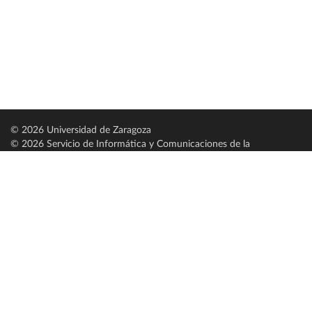
© 2026 Universidad de Zaragoza
© 2026 Servicio de Informática y Comunicaciones de la
Universidad de Zaragoza (
SICUZ
)
Universidad de Zaragoza
C/ Pedro Cerbuna, 12
ES-50009 Zaragoza
España / Spain
Tel: +34 976761000
ciu@unizar.es
Q-5018001-G
Servido por nodo: estudios