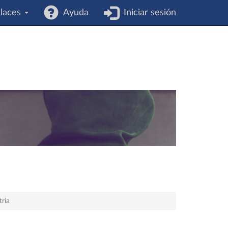
laces
Ayuda
Iniciar sesión
tria