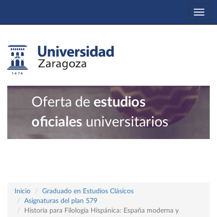
Togg
navi
Oferta de
estudios
oficiales
universitarios
Inicio
Graduado en Estudios Clásicos
Asignaturas del plan 579
Historia para Filología Hispánica: España moderna y