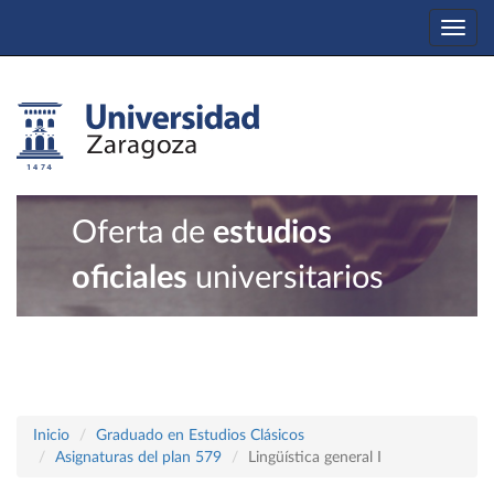
Togg
navi
Oferta de
estudios
oficiales
universitarios
Inicio
Graduado en Estudios Clásicos
Asignaturas del plan 579
Lingüística general I