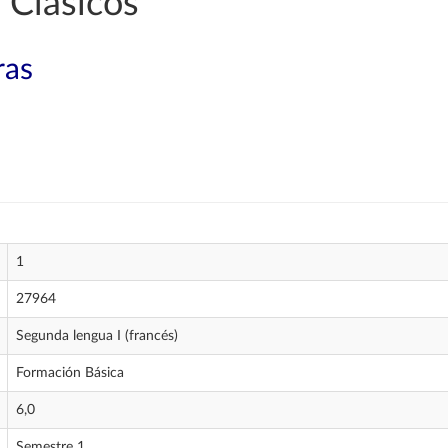
 Clásicos
ras
1
27964
Segunda lengua I (francés)
Formación Básica
6,0
Semestre 1