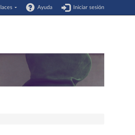
laces
Ayuda
Iniciar sesión