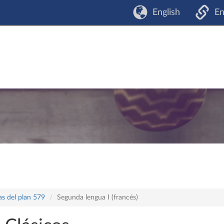
English
En
as del plan 579
Segunda lengua I (francés)