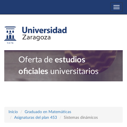
Togg
navi
Oferta de
estudios
oficiales
universitarios
Inicio
Graduado en Matemáticas
Asignaturas del plan 453
Sistemas dinámicos