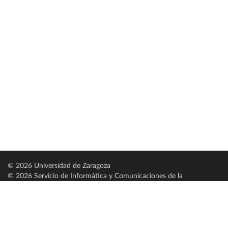
© 2026 Universidad de Zaragoza
© 2026 Servicio de Informática y Comunicaciones de la
Universidad de Zaragoza (
SICUZ
)
Universidad de Zaragoza
C/ Pedro Cerbuna, 12
ES-50009 Zaragoza
España / Spain