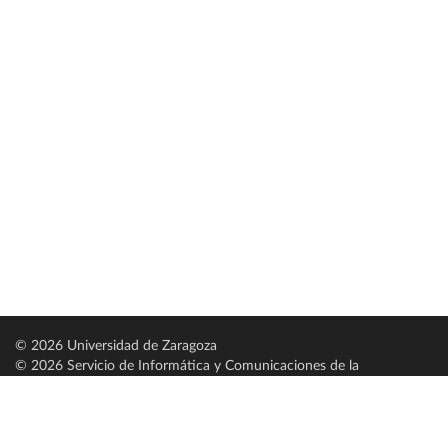
© 2026 Universidad de Zaragoza
© 2026 Servicio de Informática y Comunicaciones de la
Universidad de Zaragoza (
SICUZ
)
Universidad de Zaragoza
C/ Pedro Cerbuna, 12
ES-50009 Zaragoza