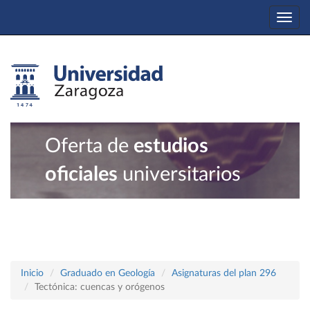
Togg
navi
Oferta de
estudios
oficiales
universitarios
Inicio
Graduado en Geología
Asignaturas del plan 296
Tectónica: cuencas y orógenos