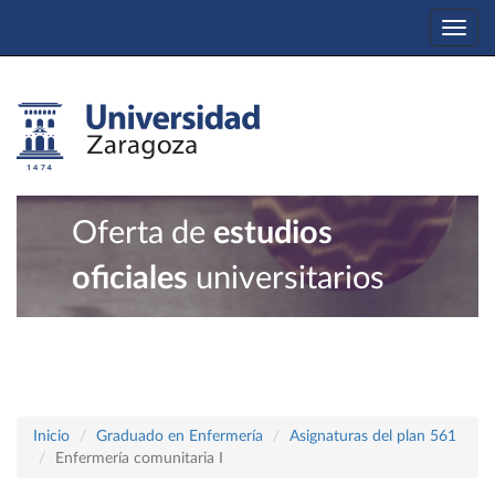
Togg
navi
Oferta de
estudios
oficiales
universitarios
Inicio
Graduado en Enfermería
Asignaturas del plan 561
Enfermería comunitaria I