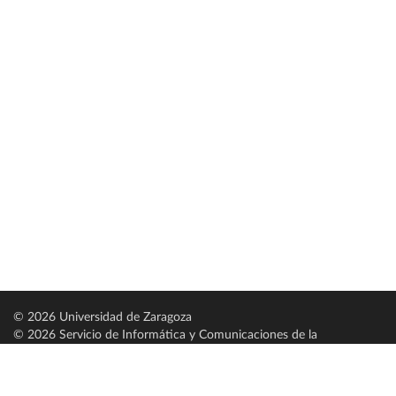
© 2026 Universidad de Zaragoza
© 2026 Servicio de Informática y Comunicaciones de la
Universidad de Zaragoza (
SICUZ
)
Universidad de Zaragoza
C/ Pedro Cerbuna, 12