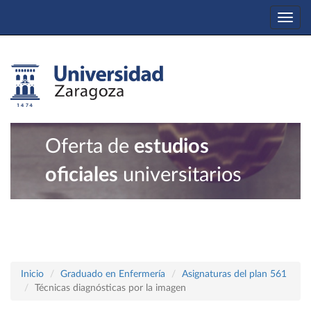
Togg
navi
Oferta de
estudios
oficiales
universitarios
Inicio
Graduado en Enfermería
Asignaturas del plan 561
Técnicas diagnósticas por la imagen