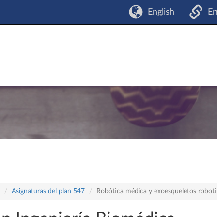
English
En
Asignaturas del plan 547
Robótica médica y exoesqueletos robot