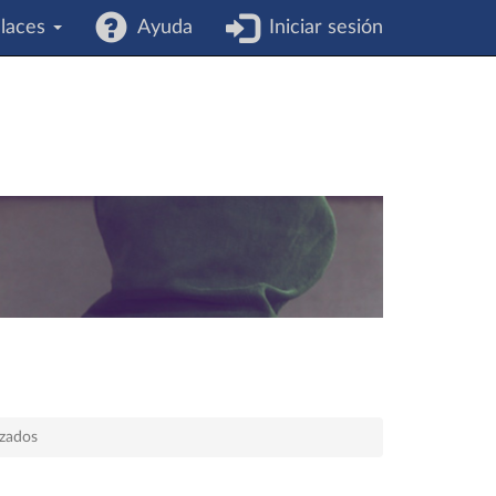
laces
Ayuda
Iniciar sesión
izados