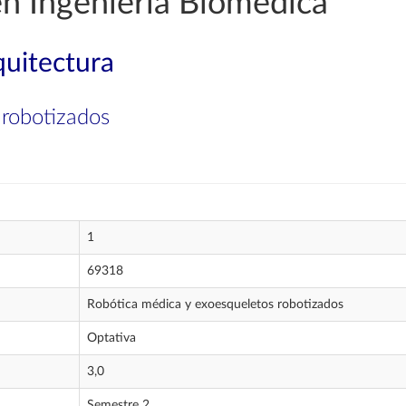
en Ingeniería Biomédica
quitectura
 robotizados
1
69318
Robótica médica y exoesqueletos robotizados
Optativa
3,0
Semestre 2