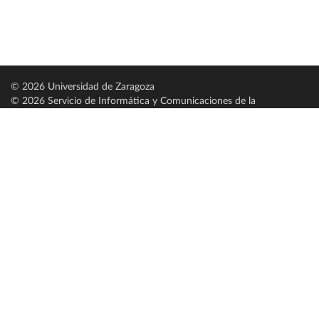
© 2026 Universidad de Zaragoza
© 2026 Servicio de Informática y Comunicaciones de la
Universidad de Zaragoza (
SICUZ
)
Universidad de Zaragoza
C/ Pedro Cerbuna, 12
ES-50009 Zaragoza
España / Spain
Tel: +34 976761000
ciu@unizar.es
Q-5018001-G
Servido por nodo: estudios
Aviso legal
|
Condiciones generales de uso
|
Política de privacidad