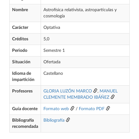
Nombre
Astrofísica relativista, astropartículas y
cosmología
Carácter
Optativa
Créditos
5,0
Periodo
Semestre 1
Situación
Ofertada
Idioma de
Castellano
impartición
Profesores
GLORIA LUZÓN MARCO
,
MANUEL
CLEMENTE MEMBRADO IBÁÑEZ
Guía docente
Formato web
/
Formato PDF
Bibliografía
Bibliografía
recomendada