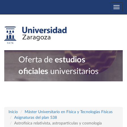
Togg
navi
Oferta de
estudios
oficiales
universitarios
Inicio
Máster Universitario en Física y Tecnologías Físicas
Asignaturas del plan 538
Astrofísica relativista, astropartículas y cosmología