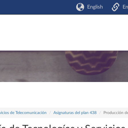
English
En
vicios de Telecomunicación
Asignaturas del plan 438
Producción de