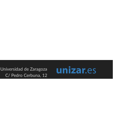
Universidad de Zaragoza
C/ Pedro Cerbuna, 12
ES-50009 Zaragoza
España / Spain
Tel: +34 976761000
ciu@unizar.es
Q-5018001-G