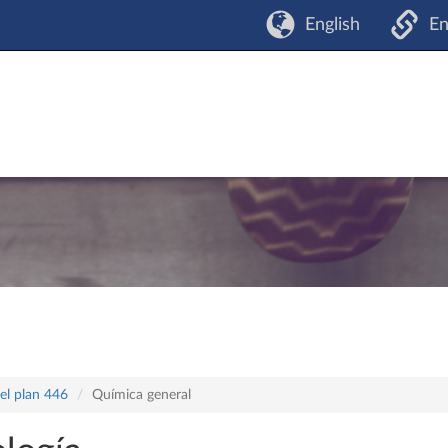
English
En
el plan 446
Química general