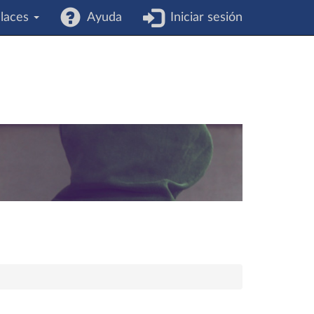
laces
Ayuda
Iniciar sesión