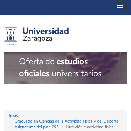
Togg
navi
Oferta de
estudios
oficiales
universitarios
Inicio
Graduado en Ciencias de la Actividad Física y del Deporte
Asignaturas del plan 295
Nutrición y actividad física