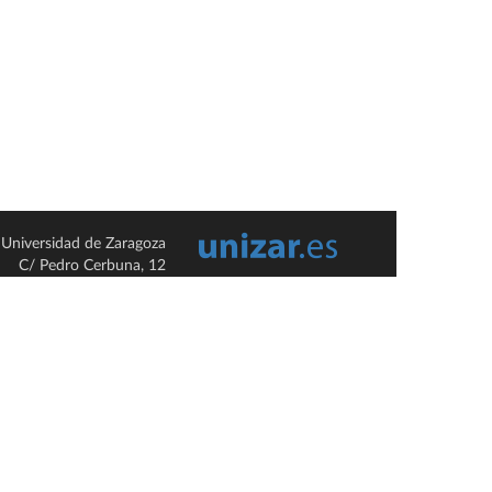
Universidad de Zaragoza
C/ Pedro Cerbuna, 12
ES-50009 Zaragoza
España / Spain
Tel: +34 976761000
ciu@unizar.es
Q-5018001-G