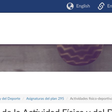
English
En
 y del Deporte
Asignaturas del plan 295
Actividades físico-deportiv