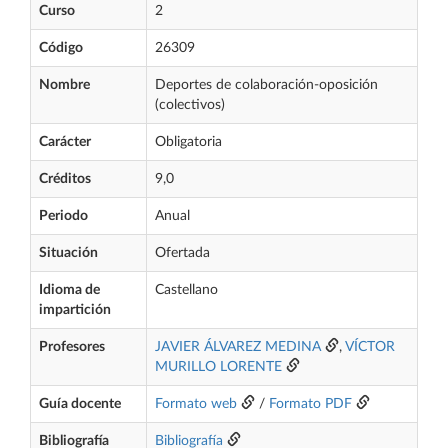
Curso
2
Código
26309
Nombre
Deportes de colaboración-oposición
(colectivos)
Carácter
Obligatoria
Créditos
9,0
Periodo
Anual
Situación
Ofertada
Idioma de
Castellano
impartición
Profesores
JAVIER ÁLVAREZ MEDINA
,
VÍCTOR
MURILLO LORENTE
Guía docente
Formato web
/
Formato PDF
Bibliografía
Bibliografía