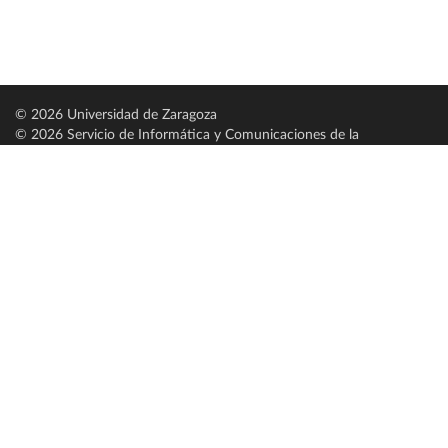
© 2026 Universidad de Zaragoza
© 2026 Servicio de Informática y Comunicaciones de la
Universidad de Zaragoza (
SICUZ
)
Universidad de Zaragoza
C/ Pedro Cerbuna, 12
ES-50009 Zaragoza
España / Spain
Tel: +34 976761000
ciu@unizar.es
Q-5018001-G
Servido por nodo: estudios
Aviso legal
|
Condiciones generales de uso
|
Política de privacidad