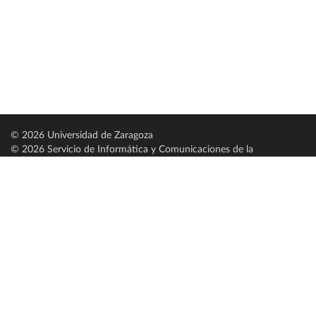
© 2026 Universidad de Zaragoza
© 2026 Servicio de Informática y Comunicaciones de la
Universidad de Zaragoza (
SICUZ
)
Universidad de Zaragoza
C/ Pedro Cerbuna, 12
ES-50009 Zaragoza
España / Spain
Tel: +34 976761000
ciu@unizar.es
Q-5018001-G